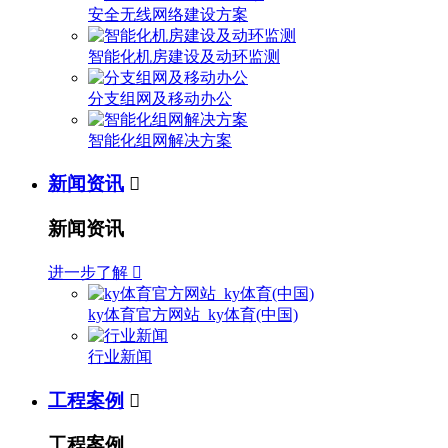
安全无线网络建设方案
智能化机房建设及动环监测
分支组网及移动办公
智能化组网解决方案
新闻资讯

新闻资讯
进一步了解

ky体育官方网站_ky体育(中国)
行业新闻
工程案例

工程案例