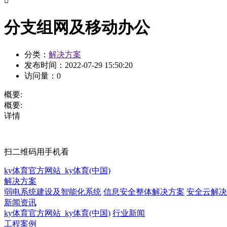

分支组网及移动办公
分类：
解决方案
发布时间：
2022-07-29 15:50:20
访问量：
0
概要:
概要:
详情
扫二维码用手机看
ky体育官方网站_ky体育(中国)
解决方案
弱电系统建设及智能化系统
信息安全整体解决方案
安全云解决
新闻资讯
ky体育官方网站_ky体育(中国)
行业新闻
工程案例