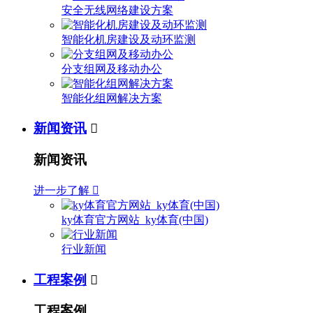
安全无线网络建设方案
智能化机房建设及动环监测
分支组网及移动办公
智能化组网解决方案
新闻资讯

新闻资讯
进一步了解

ky体育官方网站_ky体育(中国)
行业新闻
工程案例

工程案例