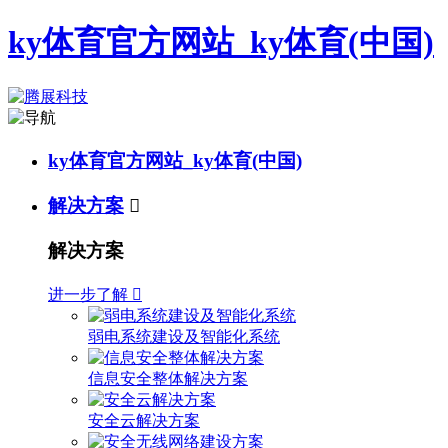
ky体育官方网站_ky体育(中国)
ky体育官方网站_ky体育(中国)
解决方案

解决方案
进一步了解

弱电系统建设及智能化系统
信息安全整体解决方案
安全云解决方案