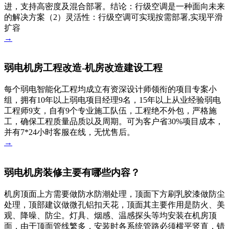
进，支持高密度及混合部署。结论：行级空调是一种面向未来
的解决方案（2）灵活性：行级空调可实现按需部署,实现平滑
扩容
→
弱电机房工程改造-机房改造建设工程
每个弱电智能化工程均成立有资深设计师领衔的项目专案小
组，拥有10年以上弱电项目经理9名，15年以上从业经验弱电
工程师9支，自有9个专业施工队伍，工程绝不外包，严格施
工，确保工程质量品质以及周期。可为客户省30%项目成本，
并有7*24小时客服在线，无忧售后。
→
弱电机房装修主要有哪些内容？
机房顶面上方需要做防水防潮处理，顶面下方刷乳胶漆做防尘
处理，顶部建议做微孔铝扣天花，顶面其主要作用是防火、美
观、降噪、防尘。灯具、烟感、温感探头等均安装在机房顶
面，由于顶面管线繁多，安装时各系统管路必须横平竖直，错