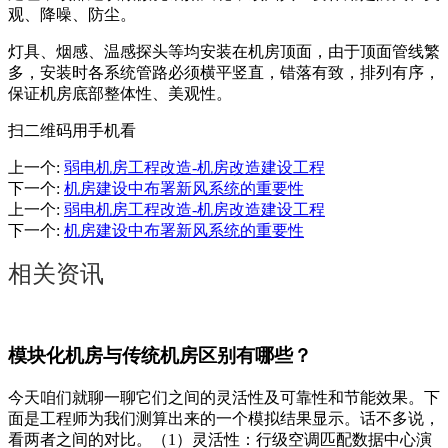
观、降噪、防尘。
灯具、烟感、温感探头等均安装在机房顶面，由于顶面管线繁
多，安装时各系统管路必须横平竖直，错落有致，排列有序，
保证机房底部整体性、美观性。
扫二维码用手机看
上一个
:
弱电机房工程改造-机房改造建设工程
下一个
:
机房建设中布署新风系统的重要性
上一个
:
弱电机房工程改造-机房改造建设工程
下一个
:
机房建设中布署新风系统的重要性
相关资讯
模块化机房与传统机房区别有哪些？
今天咱们就聊一聊它们之间的灵活性及可靠性和节能效果。下
面是工程师为我们测算出来的一个模拟结果显示。话不多说，
看两者之间的对比。（1）灵活性：行级空调匹配数据中心演